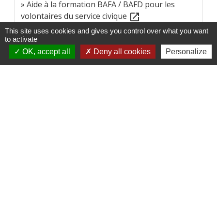
Aide à la formation BAFA / BAFD pour les
volontaires du service civique
open_in_new
Agence de services et de paiement (ASP)
This site uses cookies and gives you control over what you want
to activate
OK, accept all
Deny all cookies
Personalize
Signaler une erreur sur cette page
Contacts
Commune de Paillart
2 Rue de la Mairie
60120 Paillart - FRANCE
+33 3 44 07 04 66
Contact par formulaire