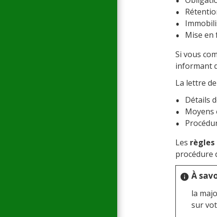
Rétentio
Immobili
Mise en 
Si vous com
informant d
La lettre d
Détails d
Moyens e
Procédur
Les
règles
procédure d
À savo
info
la maj
sur vo