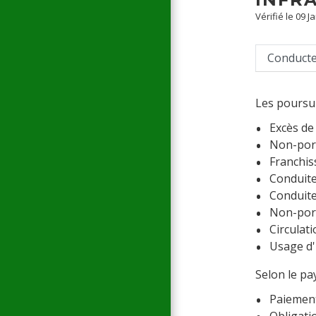
Vérifié le 09 J
Conducte
Les poursui
Excès de
Non-port
Franchis
Conduite
Conduite
Non-por
Circulati
Usage d'
Selon le pa
Paiemen
Obligati