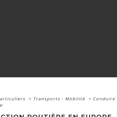
articuliers
>
Transports - Mobilité
>
Conduire 
e
ACTION ROUTIÈRE EN EUROPE