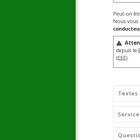
Peut-on êtr
Nous vous i
conducteu
Atten
warning
depuis le
(EEE)
.
Textes
Service
Questi