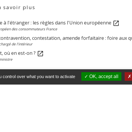
 savoir plus
e à l'étranger : les règles dans l'Union européenne
open_in_new
ropéen des consommateurs France
contravention, contestation, amende forfaitaire : foire aux 
chargé de l'intérieur
t, où en est-on ?
open_in_new
ministre
 control over what you want to activate
OK, accept all
Contacts
Commune de Paillart