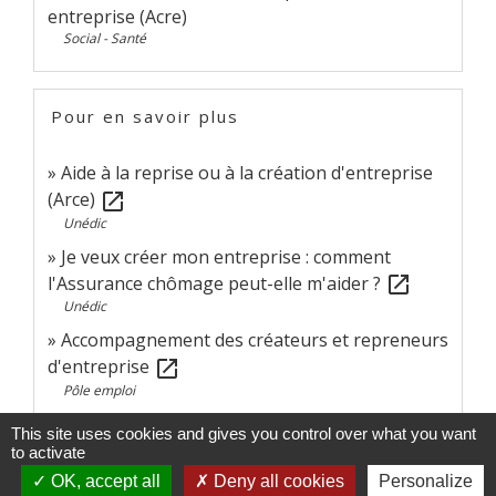
entreprise (Acre)
Social - Santé
Pour en savoir plus
Aide à la reprise ou à la création d'entreprise
(Arce)
open_in_new
Unédic
Je veux créer mon entreprise : comment
l'Assurance chômage peut-elle m'aider ?
open_in_new
Unédic
Accompagnement des créateurs et repreneurs
d'entreprise
open_in_new
Pôle emploi
This site uses cookies and gives you control over what you want
Signaler une erreur sur cette page
to activate
OK, accept all
Deny all cookies
Personalize