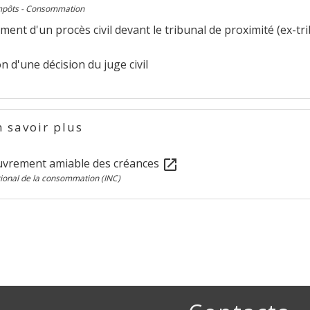
Impôts - Consommation
ent d'un procès civil devant le tribunal de proximité (ex-tri
n d'une décision du juge civil
 savoir plus
uvrement amiable des créances
open_in_new
ational de la consommation (INC)