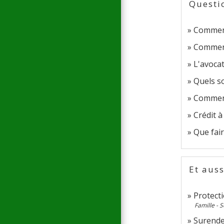
Questi
Comment 
Comment
L'avocat
Quels so
Comment 
Crédit à
Que fair
Et auss
Protectio
Famille - S
Surend