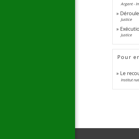
Argent - 
Déroulem
Justice
Exécutio
Justice
Pour en
Le reco
Institut n