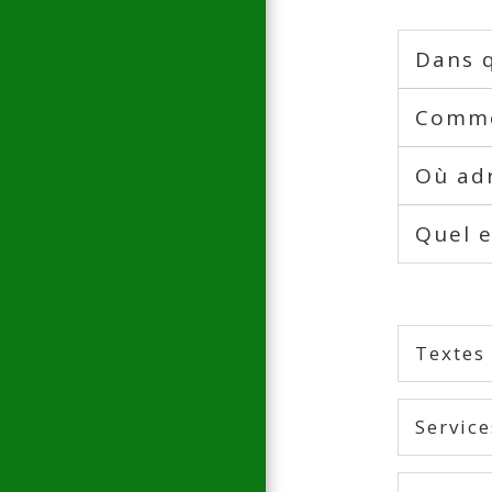
Dans q
Commen
Où adr
Quel e
Textes
Service