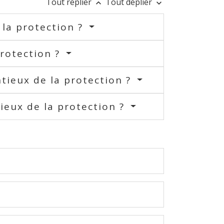
Tout replier
Tout déplier
keyboard_arrow_up
keyboard_arrow_down
 la protection ?
protection ?
tieux de la protection ?
tieux de la protection ?