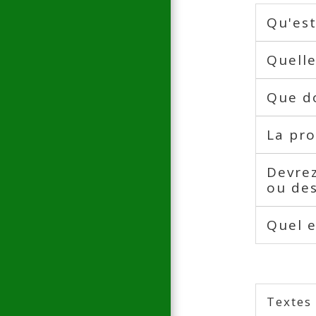
Qu'es
Quell
Que do
La pro
Devrez
ou de
Quel e
Textes