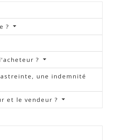
re ?
l'acheteur ?
astreinte, une indemnité
ur et le vendeur ?