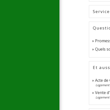
Service
Questi
Promesse
Quels so
Et auss
Acte de
Logement
Vente d
Logement