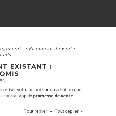
 logement
>
Promesse de vente
romis
T EXISTANT :
OMIS
tre)
crétiser votre accord sur un achat ou une
ant-contrat appelé
promesse de vente
.
Tout replier
Tout déplier
keyboard_arrow_up
keyboard_arrow_down