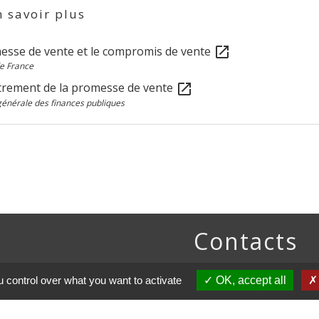
 savoir plus
esse de vente et le compromis de vente
open_in_new
e France
trement de la promesse de vente
open_in_new
générale des finances publiques
Contacts
Commune de Paillart
 control over what you want to activate
OK, accept all
2 Rue de la Mairie
60120 Paillart - FRANCE