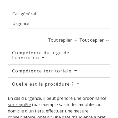
Cas général
Urgence
Tout replier
Tout déplier
keyboard_arrow_up
keyboard_arrow_down
Compétence du juge de
l'exécution
Compétence territoriale
Quelle est la procédure ?
En cas d'urgence, il peut prendre une
ordonnance
sur requête
(par exemple saisir des meubles au
domicile d'un tiers, effectuer une
mesure
conservatoire
, obtenir une date d'audience à bref