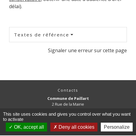
délai).
Textes de référence
Signaler une erreur sur cette page
Contacts
Commune de Paillart
2 Rue de la Mairie
60120 Paillart - FRANCE
This site uses cookies and gives you control over what you want
+33 3 44 07 04 66
to activate
Contact par formulaire
OK, accept all
Deny all cookies
Personalize