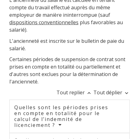
L'ancienneté du salarié est calculée en tenant
compte du travail effectué auprès du même
employeur de manière ininterrompue (sauf
dispositions conventionnelles
plus favorables au
salarié).
L'ancienneté est inscrite sur le bulletin de paie du
salarié.
Certaines périodes de suspension de contrat sont
prises en compte en totalité ou partiellement et
d'autres sont exclues pour la détermination de
l'ancienneté.
Tout replier
Tout déplier
keyboard_arrow_up
keyboard_arrow_down
Quelles sont les périodes prises
en compte en totalité pour le
calcul de l’indemnité de
licenciement ?