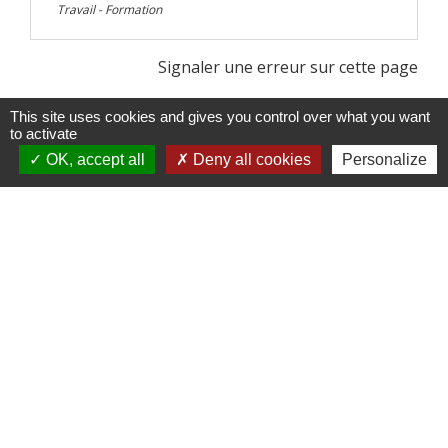
Travail - Formation
Signaler une erreur sur cette page
This site uses cookies and gives you control over what you want
to activate
OK, accept all
Deny all cookies
Personalize
Contacts
Commune de Paillart
2 Rue de la Mairie
60120 Paillart - FRANCE
+33 3 44 07 04 66
Contact par formulaire
Mentions légales
-
Politique de confidentialité
-