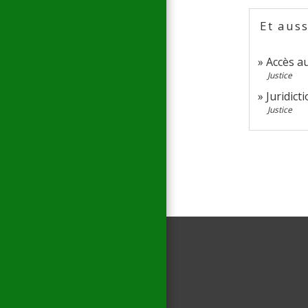
Et auss
Accès au
Justice
Juridict
Justice