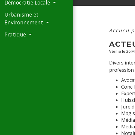
Démocratie Locale
Urbanisme et
Environnement
Accueil p
Pratique
ACTE
Vérifié le 26 
Divers inter
profession 
Avoca
Concil
Expert
Huissi
Juré d
Magist
Médiat
Média
Notai