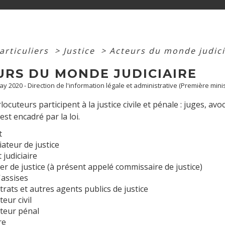
articuliers
>
Justice
>
Acteurs du monde judici
URS DU MONDE JUDICIAIRE
May 2020 - Direction de l'information légale et administrative (Première minis
locuteurs participent à la justice civile et pénale : juges, avoca
est encadré par la loi.
t
iateur de justice
 judiciaire
er de justice (à présent appelé commissaire de justice)
'assises
rats et autres agents publics de justice
eur civil
teur pénal
re