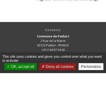
Contacts
Commune de Paillart
2 Rue de la Mairie
60120 Paillart - FRANCE
+33 3 44 07 04 66
Contact par formulaire
This site uses cookies and gives you control over what you want
to activate
OK, accept all
Deny all cookies
Personalize
Mentions légales
-
Politique de confidentialité
-
Accessibilité
-
Plan du site
-
Gestion des cookies